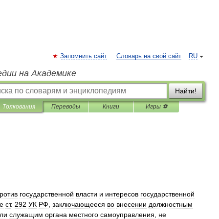
Запомнить сайт
Словарь на свой сайт
RU
едии на Академике
Найти!
Толкования
Переводы
Книги
Игры ⚽
ротив
государственной
власти
и
интересов
государственной
е
ст
.
292
УК
РФ
,
заключающееся
во
внесении
должностным
ли
служащим
органа
местного
самоуправления
,
не