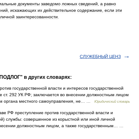
иальные
документы
заведомо
ложных
сведений
,
а
равно
ений
,
искажающих
их
действительное
содержание
,
если
эти
личной
заинтересованности
.
СЛУЖЕБНЫЙ ЦЕНЗ
ПОДЛОГ" в других словарях:
отив государственной власти и интересов государственной
 ст. 292 УК РФ; заключается во внесении должностным лицом
им органа местного самоуправления, не… …
Юридический словарь
ве РФ преступление против государственной власти и
й) службы: совершенное из корыстной или иной личной
внесении должностным лицом, а также государственным… …