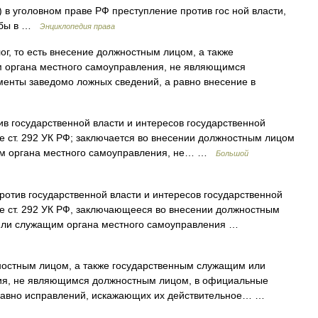
ry) в уголовном праве РФ преступление против гос ной власти,
ужбы в …
Энциклопедия права
г, то есть внесение должностным лицом, а также
 органа местного самоуправления, не являющимся
енты заведомо ложных сведений, а равно внесение в
в государственной власти и интересов государственной
 ст. 292 УК РФ; заключается во внесении должностным лицом
им органа местного самоуправления, не… …
Большой
отив государственной власти и интересов государственной
е ст. 292 УК РФ, заключающееся во внесении должностным
 или служащим органа местного самоуправления …
остным лицом, а также государственным служащим или
ия, не являющимся должностным лицом, в официальные
 равно исправлений, искажающих их действительное… …