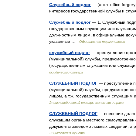
Служебный подлог
— (англ. office forge
интересов государственной службы и сл
Служебный подлог
— 1. Служебный подло
государственным служащим или служащим
должностным лицом, в официальные докум
указанные …
Официальная терминология
служебный подлог
— преступление проти
(муниципальной) службы, предусмотренное
(государственным служащим или служащ
юридический словарь
СЛУЖЕБНЫЙ ПОДЛОГ
— преступление пр
(муниципальной) службы, предусмотренно
лицом, а т.ж. государственным служащим
Энциклопедический словарь экономики и права
СЛУЖЕБНЫЙ ПОДЛОГ
— внесение должн
служащим органа местного самоуправлен
документы заведомо ложных сведений, а
Энциклопедия юриста