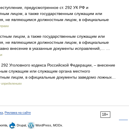
ступление, предусмотренное ст. 292 УК РФ и
тным лицом, а также государственным служащим или
ия, не являющимся должностным лицом, в официальные
 права
стным лицом, а также государственным служащим или
ия, не являющимся должностным лицом, в официальные
равно внесение в указанные документы исправлений,… …
ик
 292 Уголовного кодекса Российской Федерации, – внесение
нным служащим или служащим органа местного
стным лицом, в официальные документы заведомо ложных…
и определениях
ка
,
Реклама на сайте
18+
omla,
Drupal,
WordPress, MODx.