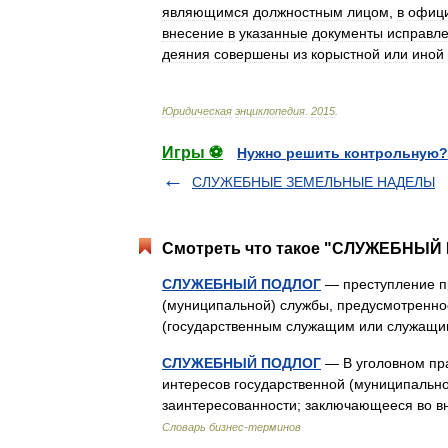
являющимся
должностным
лицом
,
в
офиц
внесение
в
указанные
документы
исправл
деяния
совершены
из
корыстной
или
иной
Юридическая
энциклопедия
.
2015
.
Игры ⚽
Нужно решить контрольную?
СЛУЖЕБНЫЕ ЗЕМЕЛЬНЫЕ НАДЕЛЫ
Смотреть что такое "СЛУЖЕБНЫЙ 
СЛУЖЕБНЫЙ ПОДЛОГ
— преступление пр
(муниципальной) службы, предусмотренное
(государственным служащим или служащ
СЛУЖЕБНЫЙ ПОДЛОГ
— В уголовном пра
интересов государственной (муниципально
заинтересованности; заключающееся во 
Словарь бизнес-терминов