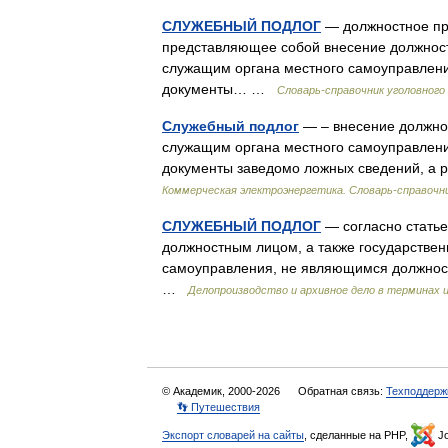
СЛУЖЕБНЫЙ ПОДЛОГ
— должностное пре
представляющее собой внесение должнос
служащим органа местного самоуправлен
документы… …
Словарь-справочник уголовного
Служебный подлог
— – внесение должно
служащим органа местного самоуправлен
документы заведомо ложных сведений, а 
Коммерческая электроэнергетика. Словарь-справочн
СЛУЖЕБНЫЙ ПОДЛОГ
— согласно статье
должностным лицом, а также государстве
самоуправления, не являющимся должно
…
Делопроизводство и архивное дело в терминах 
© Академик, 2000-2026
Обратная связь:
Техподдерж
👣 Путешествия
Экспорт словарей на сайты
, сделанные на PHP,
Jo